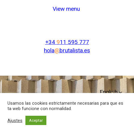
View menu
+34
9
11 595 777
hola
@
brutalista.es
English
Usamos las cookies estrictamente necesarias para que es
ta web funcione con normalidad.
Aviso legal
Política de privacidad
Ajustes
Aceptar
Política de cookies